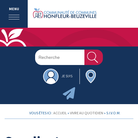
MENU
JE SUIS
VOUS ÊTES ICI :
ACCUEIL
»
VIVRE AU QUOTIDIEN
»
S.I.V.O.M.