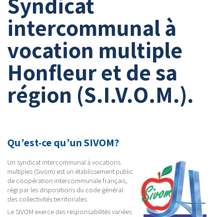
Syndicat
intercommunal à
vocation multiple
Honfleur et de sa
région (S.I.V.O.M.).
Qu’est-ce qu’un SIVOM?
Un syndicat intercommunal à vocations
multiples (Sivom) est un établissement public
de coopération intercommunale français,
régi par les dispositions du code général
des collectivités territoriales.
Le SIVOM exerce des responsabilités variées