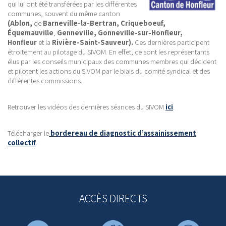
qui lui ont été transférées par les différentes
communes, souvent du même canton
(Ablon,
de
Barneville-la-Bertran, Criqueboeuf,
Équemauville
,
Genneville, Gonneville-sur-Honfleur,
Honfleur
et la
Rivière-Saint-Sauveur).
Ces dernières participent
étroitement au pilotage du SIVOM. En effet, ce sont les représentants
élus par les conseils municipaux des communes membres qui décident
et pilotent les actions du SIVOM par le biais du comité syndical et des
différentes commissions.
Retrouver les vidéos des dernières séances du SIVOM
ici
.
Télécharger le
bordereau de diagnostic d’assainissement
collectif
.
ACCÈS DIRECTS