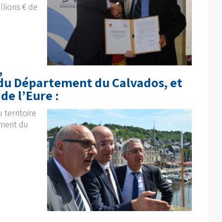
llions € de
,
du Département du Calvados, et
e l’Eure :
 territoire
ement du