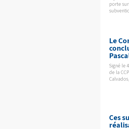
porte sur
subventio
Le
Con
concl
Pasca
Signé le 
de la CCP
Calvados,
Ces s
réalis