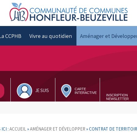
La CCPHB
Vivre au quotidien
Aménager et Développe
CARTE
JE SUIS
INTERACTIVE
INSCRIPTION
NEWSLETTER
ICI :
ACCUEIL
»
AMÉNAGER ET DÉVELOPPER
»
CONTRAT DE TERRITOI