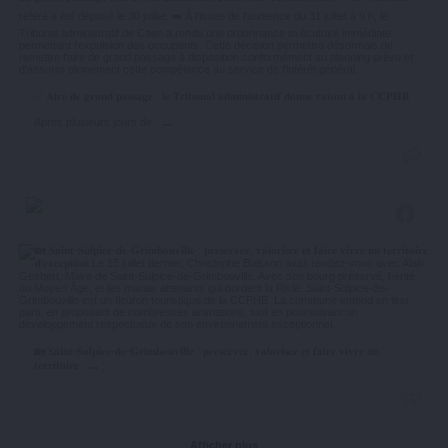
✅ 𝐀𝐢𝐫𝐞 𝐝𝐞 𝐠𝐫𝐚𝐧𝐝 𝐩𝐚𝐬𝐬𝐚𝐠𝐞 : 𝐥𝐞 𝐓𝐫𝐢𝐛𝐮𝐧𝐚𝐥 𝐚𝐝𝐦𝐢𝐧𝐢𝐬𝐭𝐫𝐚𝐭𝐢𝐟 𝐝𝐨𝐧𝐧𝐞 𝐫𝐚𝐢𝐬𝐨𝐧 𝐚̀ 𝐥𝐚 𝐂𝐂𝐏𝐇𝐁
Après plusieurs jours de
...
🏡 𝐒𝐚𝐢𝐧𝐭-𝐒𝐮𝐥𝐩𝐢𝐜𝐞-𝐝𝐞-𝐆𝐫𝐢𝐦𝐛𝐨𝐮𝐯𝐢𝐥𝐥𝐞 : 𝐩𝐫𝐞́𝐬𝐞𝐫𝐯𝐞𝐫, 𝐯𝐚𝐥𝐨𝐫𝐢𝐬𝐞𝐫 𝐞𝐭 𝐟𝐚𝐢𝐫𝐞 𝐯𝐢𝐯𝐫𝐞 𝐮𝐧
𝐭𝐞𝐫𝐫𝐢𝐭𝐨𝐢𝐫𝐞
...
Afficher plus