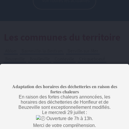
Voir toutes les actualités
Les communes du territoire
Ablon
Barneville-la-Bertran
Berville-sur-Mer
Beuzeville
Boulleville
Conteville
Cricqueboeuf
Equemauville
Fatouville-Grestain
Fiquefleur-Equainville
Fourneville
Foulbec
Genneville
Gonneville-sur-Honfleur
Honfleur
𝐀𝐝𝐚𝐩𝐭𝐚𝐭𝐢𝐨𝐧 𝐝𝐞𝐬 𝐡𝐨𝐫𝐚𝐢𝐫𝐞𝐬 𝐝𝐞𝐬 𝐝𝐞́𝐜𝐡𝐞𝐭𝐭𝐞𝐫𝐢𝐞𝐬 𝐞𝐧 𝐫𝐚𝐢𝐬𝐨𝐧 𝐝𝐞𝐬
La Rivière-Saint-Sauveur
Le Theil-en-Auge
𝐟𝐨𝐫𝐭𝐞𝐬 𝐜𝐡𝐚𝐥𝐞𝐮𝐫𝐬
En raison des fortes chaleurs annoncées, les
Manneville-la-Raoult
Pennedepie
Quetteville
horaires des déchetteries de Honfleur et de
Saint-Maclou
Saint-Pierre-du-Val
Beuzeville sont exceptionnellement modifiés.
Le mercredi 29 juillet :
Saint-Sulpice-de-Grimbouville
Vasouy
Ouverture de 7h à 13h.
Merci de votre compréhension.