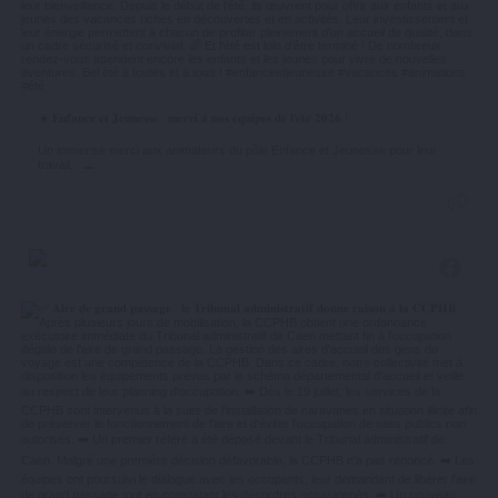
☀️ 𝐄𝐧𝐟𝐚𝐧𝐜𝐞 𝐞𝐭 𝐉𝐞𝐮𝐧𝐞𝐬𝐬𝐞 : 𝐦𝐞𝐫𝐜𝐢 𝐚̀ 𝐧𝐨𝐬 𝐞́𝐪𝐮𝐢𝐩𝐞𝐬 𝐝𝐞 𝐥'𝐞́𝐭𝐞́ 𝟐𝟎𝟐𝟔 !
Un immense merci aux animateurs du pôle Enfance et Jeunesse pour leur
travail,
...