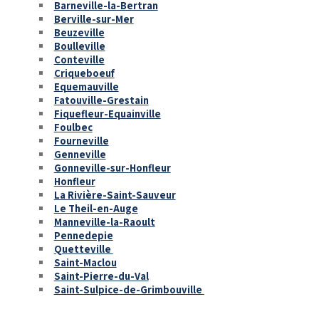
Barneville-la-Bertran
Berville-sur-Mer
Beuzeville
Boulleville
Conteville
Criqueboeuf
Equemauville
Fatouville-Grestain
Fiquefleur-Equainville
Foulbec
Fourneville
Genneville
Gonneville-sur-Honfleur
Honfleur
La Rivière-Saint-Sauveur
Le Theil-en-Auge
Manneville-la-Raoult
Pennedepie
Quetteville
Saint-Maclou
Saint-Pierre-du-Val
Saint-Sulpice-de-Grimbouville